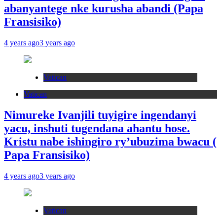
abanyantege nke kurusha abandi (Papa
Fransisiko)
4 years ago
3 years ago
Vatican
Vatican
Nimureke Ivanjili tuyigire ingendanyi
yacu, inshuti tugendana ahantu hose.
Kristu nabe ishingiro ry’ubuzima bwacu (
Papa Fransisiko)
4 years ago
3 years ago
Vatican