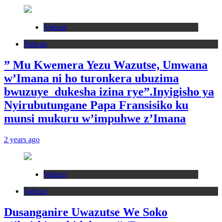
Vatican
Vatican
” Mu Kwemera Yezu Wazutse, Umwana
w’Imana ni ho turonkera ubuzima
bwuzuye dukesha izina rye”.Inyigisho ya
Nyirubutungane Papa Fransisiko ku
munsi mukuru w’impuhwe z’Imana
2 years ago
Vatican
Vatican
Dusanganire Uwazutse We Soko