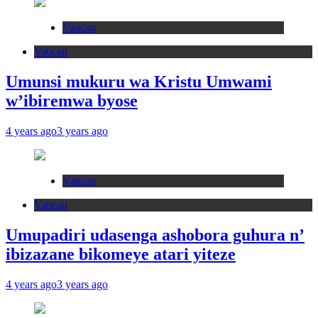
Vatican
Vatican
Umunsi mukuru wa Kristu Umwami
w’ibiremwa byose
4 years ago
3 years ago
Vatican
Vatican
Umupadiri udasenga ashobora guhura n’
ibizazane bikomeye atari yiteze
4 years ago
3 years ago