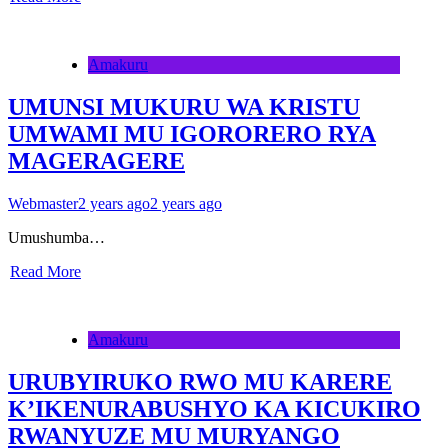
Amakuru
UMUNSI MUKURU WA KRISTU
UMWAMI MU IGORORERO RYA
MAGERAGERE
Webmaster
2 years ago
2 years ago
Umushumba…
Read More
Amakuru
URUBYIRUKO RWO MU KARERE
K’IKENURABUSHYO KA KICUKIRO
RWANYUZE MU MURYANGO