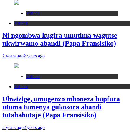
Vatican
Vatican
Ni ngombwa kugira umutima wagutse
ukwirwamo abandi (Papa Fransisiko)
2 years ago
2 years ago
Vatican
Vatican
Ubwizige, umugenzo mboneza bupfura
utuma tumenya gukosora abandi
tutabahutaje (Papa Fransisiko)
2 years ago
2 years ago