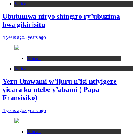
Vatican
Ubutumwa niryo shingiro ry’ubuzima
bwa gikirisitu
4 years ago
3 years ago
Vatican
Vatican
Yezu Umwami w’ijuru n’isi ntiyigeze
yicara ku ntebe y’abami ( Papa
Fransisiko)
4 years ago
3 years ago
Vatican