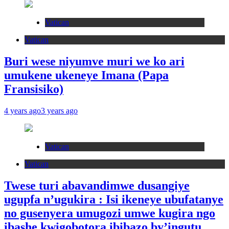
Vatican
Vatican
Buri wese niyumve muri we ko ari
umukene ukeneye Imana (Papa
Fransisiko)
4 years ago
3 years ago
Vatican
Vatican
Twese turi abavandimwe dusangiye
ugupfa n’ugukira : Isi ikeneye ubufatanye
no gusenyera umugozi umwe kugira ngo
ibashe kwigobotora ibibazo by’ingutu