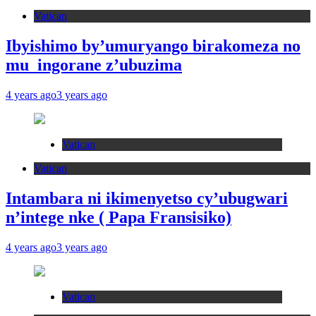
Vatican
Ibyishimo by’umuryango birakomeza no
mu ingorane z’ubuzima
4 years ago
3 years ago
Vatican
Vatican
Intambara ni ikimenyetso cy’ubugwari
n’intege nke ( Papa Fransisiko)
4 years ago
3 years ago
Vatican