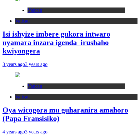
Vatican
Vatican
Isi ishyize imbere gukora intwaro
nyamara inzara igenda irushaho
kwiyongera
3 years ago
3 years ago
Vatican
Vatican
Oya wicogora mu guharanira amahoro
(Papa Fransisiko)
4 years ago
3 years ago