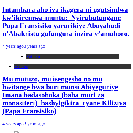
Intambara aho iva ikagera ni ugutsindwa
kw’ikiremwa-muntu: Nyirubutungane
Papa Fransisiko yararikiye Abayahudi
n’Abakristu gufungura inzira y’amahoro.
4 years ago
3 years ago
Vatican
Vatican
Mu mutuzo, mu isengesho no mu
bwitange bwa buri munsi Abiyeguriye
Imana badasohoka (baba muri za
monasiteri) bashyigikira cyane Kiliziya
(Papa Fransisiko)
4 years ago
3 years ago