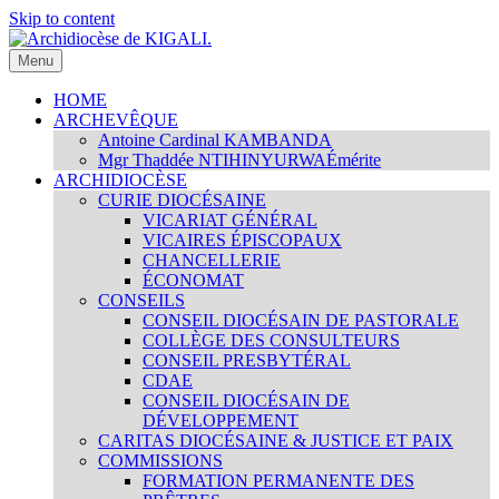
Skip to content
Menu
Archidiocèse de KIGALI.
Site internet officiel de l'Archidiocèse Catholique de KIGALI /
RWANDA. Official website of Archdiocese of KIGALI /
HOME
RWANDA.
ARCHEVÊQUE
Antoine Cardinal KAMBANDA
Mgr Thaddée NTIHINYURWA
Émérite
ARCHIDIOCÈSE
CURIE DIOCÉSAINE
VICARIAT GÉNÉRAL
VICAIRES ÉPISCOPAUX
CHANCELLERIE
ÉCONOMAT
CONSEILS
CONSEIL DIOCÉSAIN DE PASTORALE
COLLÈGE DES CONSULTEURS
CONSEIL PRESBYTÉRAL
CDAE
CONSEIL DIOCÉSAIN DE
DÉVELOPPEMENT
CARITAS DIOCÉSAINE & JUSTICE ET PAIX
COMMISSIONS
FORMATION PERMANENTE DES