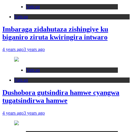
Vatican
Vatican
Imbaraga zidahutaza zishingiye ku
biganiro ziruta kwiringira intwaro
4 years ago
3 years ago
Vatican
Vatican
Dushobora gutsindira hamwe cyangwa
tugatsindirwa hamwe
4 years ago
3 years ago