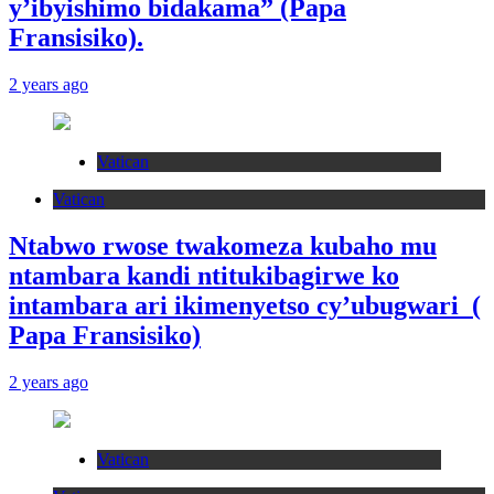
y’ibyishimo bidakama” (Papa
Fransisiko).
2 years ago
Vatican
Vatican
Ntabwo rwose twakomeza kubaho mu
ntambara kandi ntitukibagirwe ko
intambara ari ikimenyetso cy’ubugwari (
Papa Fransisiko)
2 years ago
Vatican