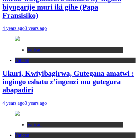
biyugarije muri iki gihe (Papa
Fransisiko)
4 years ago
3 years ago
Vatican
Vatican
Ukuri, Kwiyibagirwa, Gutegana amatwi :
ingingo eshatu z’ingenzi mu gutegura
abapadiri
4 years ago
3 years ago
Vatican
Vatican