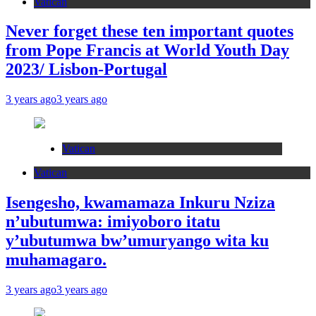
Vatican
Never forget these ten important quotes
from Pope Francis at World Youth Day
2023/ Lisbon-Portugal
3 years ago
3 years ago
Vatican
Vatican
Isengesho, kwamamaza Inkuru Nziza
n’ubutumwa: imiyoboro itatu
y’ubutumwa bw’umuryango wita ku
muhamagaro.
3 years ago
3 years ago