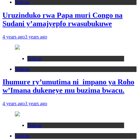
Vatican
Uruzinduko rwa Papa muri Congo na
Sudani y’amajyepfo rwasubukuwe
4 years ago
3 years ago
Vatican
Vatican
Ihumure ry’umutima ni impano ya Roho
w’Imana dukeneye mu buzima bwacu.
4 years ago
3 years ago
Vatican
Vatican