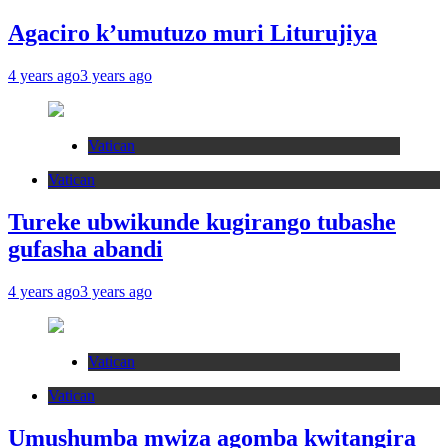
Agaciro k’umutuzo muri Liturujiya
4 years ago
3 years ago
Vatican
Vatican
Tureke ubwikunde kugirango tubashe
gufasha abandi
4 years ago
3 years ago
Vatican
Vatican
Umushumba mwiza agomba kwitangira