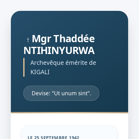
Mgr Thaddée
†
NTIHINYURWA
Archevêque émérite de
KIGALI
Devise: "Ut unum sint".
LE 25 SEPTEMBRE 1942