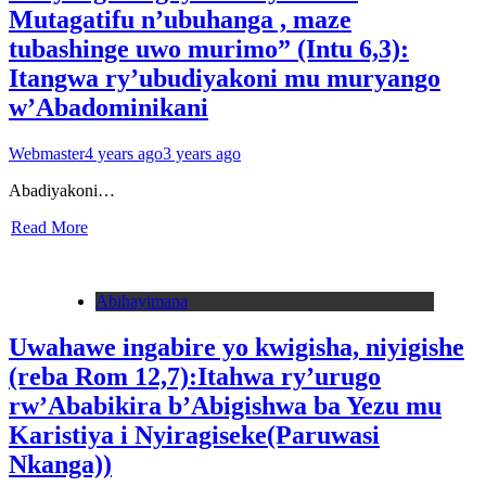
Mutagatifu n’ubuhanga , maze
tubashinge uwo murimo” (Intu 6,3):
Itangwa ry’ubudiyakoni mu muryango
w’Abadominikani
Webmaster
4 years ago
3 years ago
Abadiyakoni…
Read More
Abihayimana
Uwahawe ingabire yo kwigisha, niyigishe
(reba Rom 12,7):Itahwa ry’urugo
rw’Ababikira b’Abigishwa ba Yezu mu
Karistiya i Nyiragiseke(Paruwasi
Nkanga))