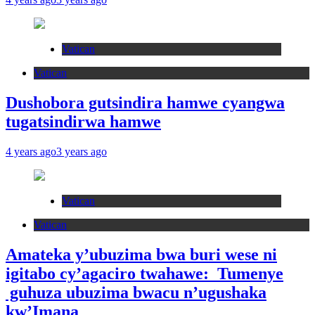
Vatican
Vatican
Dushobora gutsindira hamwe cyangwa
tugatsindirwa hamwe
4 years ago
3 years ago
Vatican
Vatican
Amateka y’ubuzima bwa buri wese ni
igitabo cy’agaciro twahawe: Tumenye
guhuza ubuzima bwacu n’ugushaka
kw’Imana