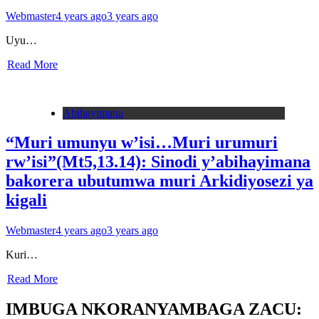
Webmaster
4 years ago
3 years ago
Uyu…
Read More
Abihayimana
“Muri umunyu w’isi…Muri urumuri
rw’isi”(Mt5,13.14): Sinodi y’abihayimana
bakorera ubutumwa muri Arkidiyosezi ya
kigali
Webmaster
4 years ago
3 years ago
Kuri…
Read More
IMBUGA NKORANYAMBAGA ZACU: