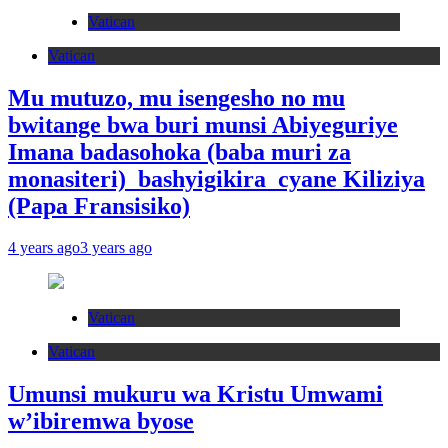
Vatican
Vatican
Mu mutuzo, mu isengesho no mu
bwitange bwa buri munsi Abiyeguriye
Imana badasohoka (baba muri za
monasiteri) bashyigikira cyane Kiliziya
(Papa Fransisiko)
4 years ago
3 years ago
Vatican
Vatican
Umunsi mukuru wa Kristu Umwami
w’ibiremwa byose