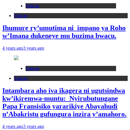
Vatican
Vatican
Ihumure ry’umutima ni impano ya Roho
w’Imana dukeneye mu buzima bwacu.
4 years ago
3 years ago
Vatican
Vatican
Intambara aho iva ikagera ni ugutsindwa
kw’ikiremwa-muntu: Nyirubutungane
Papa Fransisiko yararikiye Abayahudi
n’Abakristu gufungura inzira y’amahoro.
4 years ago
3 years ago