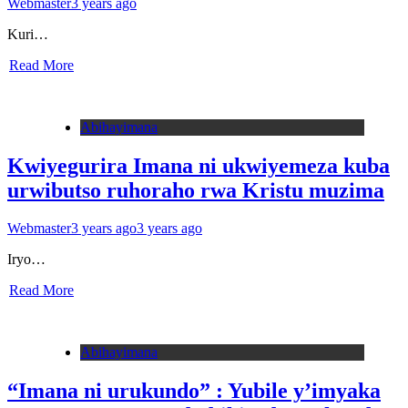
Webmaster
3 years ago
Kuri…
Read More
Abihayimana
Kwiyegurira Imana ni ukwiyemeza kuba
urwibutso ruhoraho rwa Kristu muzima
Webmaster
3 years ago
3 years ago
Iryo…
Read More
Abihayimana
“Imana ni urukundo” : Yubile y’imyaka