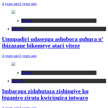
4 years ago
3 years ago
Vatican
Vatican
Umupadiri udasenga ashobora guhura n’
ibizazane bikomeye atari yiteze
4 years ago
3 years ago
Vatican
Vatican
Imbaraga zidahutaza zishingiye ku
biganiro ziruta kwiringira intwaro
4 years ago
3 years ago