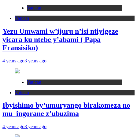
Vatican
Vatican
Yezu Umwami w’ijuru n’isi ntiyigeze
yicara ku ntebe y’abami ( Papa
Fransisiko)
4 years ago
3 years ago
Vatican
Vatican
Ibyishimo by’umuryango birakomeza no
mu ingorane z’ubuzima
4 years ago
3 years ago