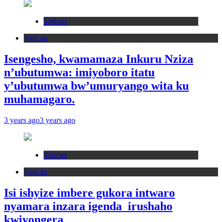
Vatican
Vatican
Isengesho, kwamamaza Inkuru Nziza
n’ubutumwa: imiyoboro itatu
y’ubutumwa bw’umuryango wita ku
muhamagaro.
3 years ago
3 years ago
Vatican
Vatican
Isi ishyize imbere gukora intwaro
nyamara inzara igenda irushaho
kwiyongera