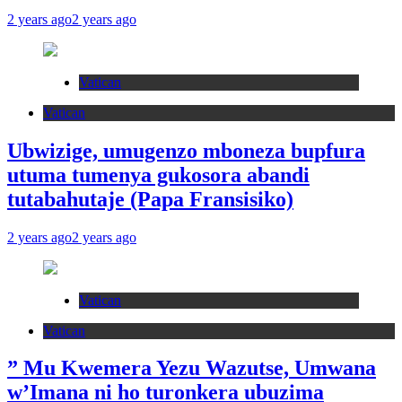
2 years ago
2 years ago
Vatican
Vatican
Ubwizige, umugenzo mboneza bupfura
utuma tumenya gukosora abandi
tutabahutaje (Papa Fransisiko)
2 years ago
2 years ago
Vatican
Vatican
” Mu Kwemera Yezu Wazutse, Umwana
w’Imana ni ho turonkera ubuzima