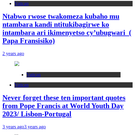
Vatican
Ntabwo rwose twakomeza kubaho mu
ntambara kandi ntitukibagirwe ko
intambara ari ikimenyetso cy’ubugwari (
Papa Fransisiko)
2 years ago
Vatican
Vatican
Never forget these ten important quotes
from Pope Francis at World Youth Day
2023/ Lisbon-Portugal
3 years ago
3 years ago