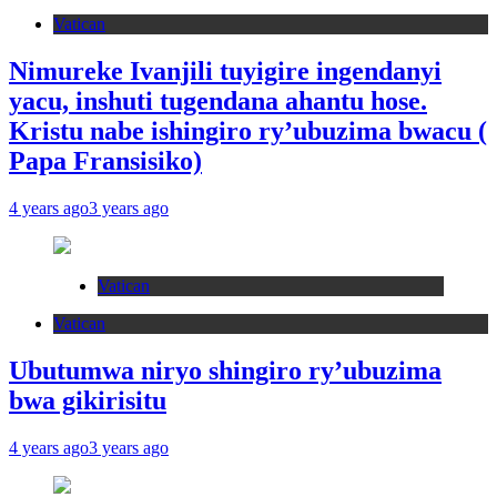
Vatican
Nimureke Ivanjili tuyigire ingendanyi
yacu, inshuti tugendana ahantu hose.
Kristu nabe ishingiro ry’ubuzima bwacu (
Papa Fransisiko)
4 years ago
3 years ago
Vatican
Vatican
Ubutumwa niryo shingiro ry’ubuzima
bwa gikirisitu
4 years ago
3 years ago