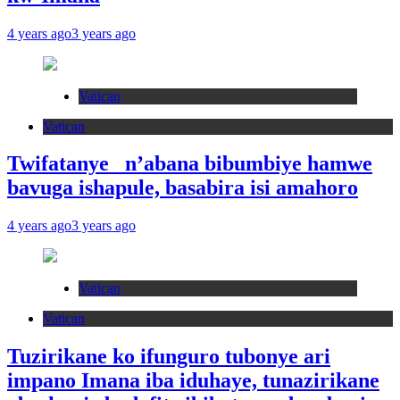
4 years ago
3 years ago
Vatican
Vatican
Twifatanye n’abana bibumbiye hamwe
bavuga ishapule, basabira isi amahoro
4 years ago
3 years ago
Vatican
Vatican
Tuzirikane ko ifunguro tubonye ari
impano Imana iba iduhaye, tunazirikane