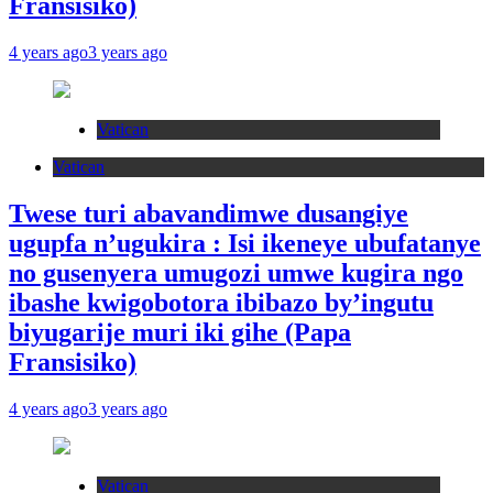
Fransisiko)
4 years ago
3 years ago
Vatican
Vatican
Twese turi abavandimwe dusangiye
ugupfa n’ugukira : Isi ikeneye ubufatanye
no gusenyera umugozi umwe kugira ngo
ibashe kwigobotora ibibazo by’ingutu
biyugarije muri iki gihe (Papa
Fransisiko)
4 years ago
3 years ago
Vatican