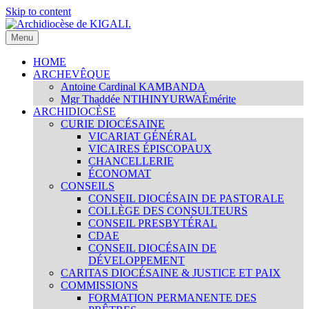
Skip to content
Menu
Archidiocèse de KIGALI.
Site internet officiel de l'Archidiocèse Catholique de KIGALI /
RWANDA. Official website of Archdiocese of KIGALI /
HOME
RWANDA.
ARCHEVÊQUE
Antoine Cardinal KAMBANDA
Mgr Thaddée NTIHINYURWA
Émérite
ARCHIDIOCÈSE
CURIE DIOCÉSAINE
VICARIAT GÉNÉRAL
VICAIRES ÉPISCOPAUX
CHANCELLERIE
ÉCONOMAT
CONSEILS
CONSEIL DIOCÉSAIN DE PASTORALE
COLLÈGE DES CONSULTEURS
CONSEIL PRESBYTÉRAL
CDAE
CONSEIL DIOCÉSAIN DE
DÉVELOPPEMENT
CARITAS DIOCÉSAINE & JUSTICE ET PAIX
COMMISSIONS
FORMATION PERMANENTE DES