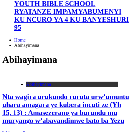
YOUTH BIBLE SCHOOL
RYATANZE IMPAMYABUMENYI
KU NCURO YA 4 KU BANYESHURI
95
Home
Abihayimana
Abihayimana
Abihayimana
Nta wagira urukundo ruruta urw’umuntu
uhara amagara ye kubera incuti ze (Yh
15, 13) : Amasezerano ya burundu mu
muryango w’abavandimwe bato ba Yezu