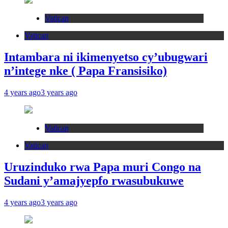
Vatican
Vatican
Intambara ni ikimenyetso cy’ubugwari
n’intege nke ( Papa Fransisiko)
4 years ago
3 years ago
Vatican
Vatican
Uruzinduko rwa Papa muri Congo na
Sudani y’amajyepfo rwasubukuwe
4 years ago
3 years ago