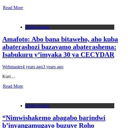
Read More
Abihayimana
Amafoto: Abo bana bitaweho, aho kuba
abaterashozi bazavamo abaterashema:
Isabukuru y’imyaka 30 ya CECYDAR
Webmaster
4 years ago
3 years ago
Kuri…
Read More
Abihayimana
“Nimwishakemo abagabo barindwi
b’inyangamugayo buzuye Roho