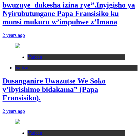
bwuzuye dukesha izina rye”.Inyigisho ya
Nyirubutungane Papa Fransisiko ku
munsi mukuru w’impuhwe z’Imana
2 years ago
Vatican
Vatican
Dusanganire Uwazutse We Soko
y’ibyishimo bidakama” (Papa
Fransisiko).
2 years ago
Vatican