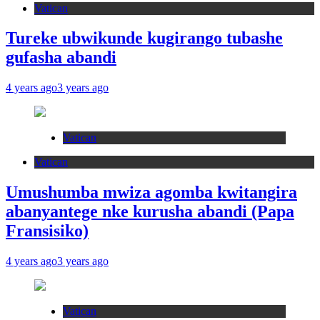
Vatican
Tureke ubwikunde kugirango tubashe
gufasha abandi
4 years ago
3 years ago
Vatican
Vatican
Umushumba mwiza agomba kwitangira
abanyantege nke kurusha abandi (Papa
Fransisiko)
4 years ago
3 years ago
Vatican