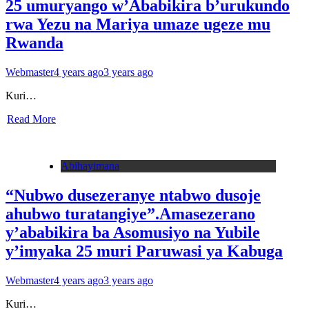
25 umuryango w’Ababikira b’urukundo
rwa Yezu na Mariya umaze ugeze mu
Rwanda
Webmaster
4 years ago
3 years ago
Kuri…
Read More
Abihayimana
“Nubwo dusezeranye ntabwo dusoje
ahubwo turatangiye”.Amasezerano
y’ababikira ba Asomusiyo na Yubile
y’imyaka 25 muri Paruwasi ya Kabuga
Webmaster
4 years ago
3 years ago
Kuri…