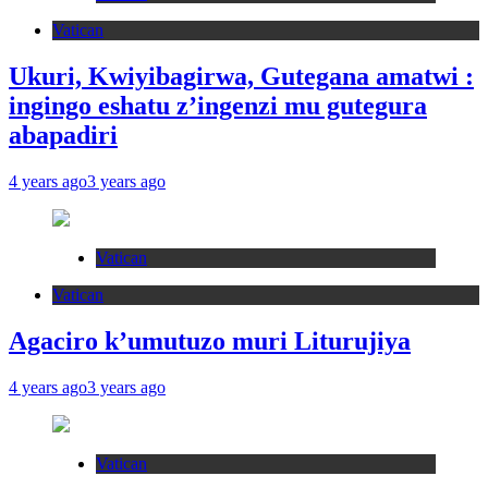
Vatican
Ukuri, Kwiyibagirwa, Gutegana amatwi :
ingingo eshatu z’ingenzi mu gutegura
abapadiri
4 years ago
3 years ago
Vatican
Vatican
Agaciro k’umutuzo muri Liturujiya
4 years ago
3 years ago
Vatican