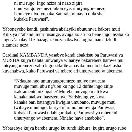
ni mu rugo. Ingo nziza ni nazo zigira
umuryangoreremezo ukomeye, imiryangoremezo
ikomeye niyo yubaka Santrali, ni nay o dukesha
kubaka Paruwasi”.
Yaboneyeho kandi, gushimira abalayiki ubutumwa bakora muri
Kiliziya n’ahandi muri rusange, avuga ko ari bo bene ingo, asaba ko
ingo z’abalayiki zihazagaze neza zikwiye kugira inama izindi
zitameze neza.
Cardinal KAMBANDA yasabye kandi abakristu ba Paruwasi ya
MUSHA kujya bafata umwanya wihariye bakarebera hamwe mu
miryangoremezo yabo ingo zidafite amasakramentu bakazifasha
kuyahabwa, kuko Paruwasi ya mbere ari umuryango w’abemera.
“Ndagira ngo umuryangoremezo mujye mwicara
muvuge muti ubu ng’ubu ku ngo 12 dufite ingo zifite
isakramentu nizingahe? Murebe muvuge muti kwa
kanaka ntabwo basezeranye. Yarishyingiye, kwa
kanaka bari batangiye kwigira umubano, muvuge muti
twihaye umuhigo, buriya murimo muravuga Paruwasi,
kubaka Paruwasi ndabigarukaho, Paruwasi ya mbere ni
umuryango w’abemera. Ninaho hava amaboko”.
Yabasabye kujya bareba urugo ku rundi ikibura, kugira urugo rube