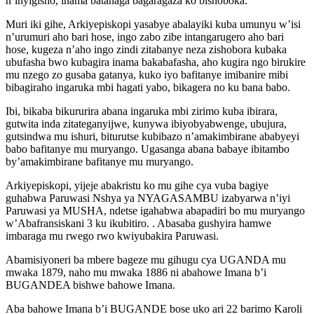
n’inyigisho, inama batanaga bagaragaza ko bishoboka.
Muri iki gihe, Arkiyepiskopi yasabye abalayiki kuba umunyu w’isi
n’urumuri aho bari hose, ingo zabo zibe intangarugero aho bari
hose, kugeza n’aho ingo zindi zitabanye neza zishobora kubaka
ubufasha bwo kubagira inama bakabafasha, aho kugira ngo birukire
mu nzego zo gusaba gatanya, kuko iyo bafitanye imibanire mibi
bibagiraho ingaruka mbi hagati yabo, bikagera no ku bana babo.
Ibi, bikaba bikururira abana ingaruka mbi zirimo kuba ibirara,
gutwita inda zitateganyijwe, kunywa ibiyobyabwenge, ubujura,
gutsindwa mu ishuri, biturutse kubibazo n’amakimbirane ababyeyi
babo bafitanye mu muryango. Ugasanga abana babaye ibitambo
by’amakimbirane bafitanye mu muryango.
Arkiyepiskopi, yijeje abakristu ko mu gihe cya vuba bagiye
guhabwa Paruwasi Nshya ya NYAGASAMBU izabyarwa n’iyi
Paruwasi ya MUSHA, ndetse igahabwa abapadiri bo mu muryango
w’Abafransiskani 3 ku ikubitiro. . Abasaba gushyira hamwe
imbaraga mu rwego rwo kwiyubakira Paruwasi.
Abamisiyoneri ba mbere bageze mu gihugu cya UGANDA mu
mwaka 1879, naho mu mwaka 1886 ni abahowe Imana b’i
BUGANDEA bishwe bahowe Imana.
‎Aba bahowe Imana b’i BUGANDE bose uko ari 22 barimo Karoli