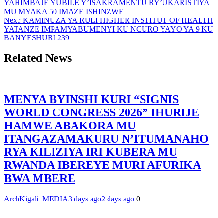
YAHIMBAJE YUBILE Y’ISAKRAMENTU RY’UKARISTIYA
MU MYAKA 50 IMAZE ISHINZWE
Next:
KAMINUZA YA RULI HIGHER INSTITUT OF HEALTH
YATANZE IMPAMYABUMENYI KU NCURO YAYO YA 9 KU
BANYESHURI 239
Related News
MENYA BYINSHI KURI “SIGNIS
WORLD CONGRESS 2026” IHURIJE
HAMWE ABAKORA MU
ITANGAZAMAKURU N’ITUMANAHO
RYA KILIZIYA IRI KUBERA MU
RWANDA IBEREYE MURI AFURIKA
BWA MBERE
ArchKigali_MEDIA
3 days ago
2 days ago
0