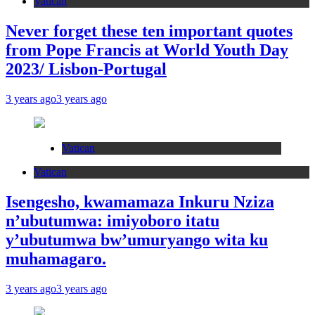
Vatican
Never forget these ten important quotes
from Pope Francis at World Youth Day
2023/ Lisbon-Portugal
3 years ago
3 years ago
Vatican
Vatican
Isengesho, kwamamaza Inkuru Nziza
n’ubutumwa: imiyoboro itatu
y’ubutumwa bw’umuryango wita ku
muhamagaro.
3 years ago
3 years ago