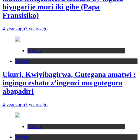
biyugarije muri iki gihe (Papa
Fransisiko)
4 years ago
3 years ago
Vatican
Vatican
Ukuri, Kwiyibagirwa, Gutegana amatwi :
ingingo eshatu z’ingenzi mu gutegura
abapadiri
4 years ago
3 years ago
Vatican
Vatican