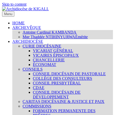
Skip to content
Menu
Archidiocèse de KIGALI.
Site internet officiel de l'Archidiocèse Catholique de KIGALI /
RWANDA. Official website of Archdiocese of KIGALI /
HOME
RWANDA.
ARCHEVÊQUE
Antoine Cardinal KAMBANDA
Mgr Thaddée NTIHINYURWA
Émérite
ARCHIDIOCÈSE
CURIE DIOCÉSAINE
VICARIAT GÉNÉRAL
VICAIRES ÉPISCOPAUX
CHANCELLERIE
ÉCONOMAT
CONSEILS
CONSEIL DIOCÉSAIN DE PASTORALE
COLLÈGE DES CONSULTEURS
CONSEIL PRESBYTÉRAL
CDAE
CONSEIL DIOCÉSAIN DE
DÉVELOPPEMENT
CARITAS DIOCÉSAINE & JUSTICE ET PAIX
COMMISSIONS
FORMATION PERMANENTE DES