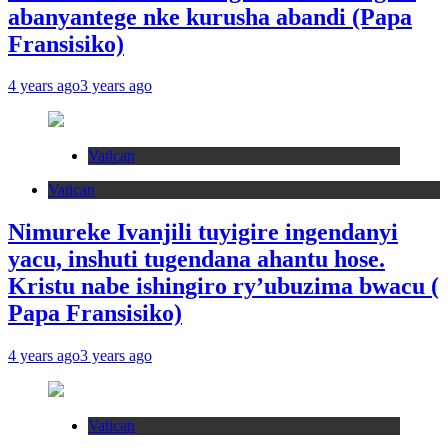
abanyantege nke kurusha abandi (Papa
Fransisiko)
4 years ago
3 years ago
Vatican
Vatican
Nimureke Ivanjili tuyigire ingendanyi
yacu, inshuti tugendana ahantu hose.
Kristu nabe ishingiro ry’ubuzima bwacu (
Papa Fransisiko)
4 years ago
3 years ago
Vatican