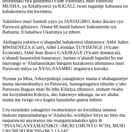
uruzinduko rwa gishumba (Visite Pastorale), muri Paruwasi
MUSHA, ya Arkidiyosezi ya KIGALI, rwari rugamije kubasura no
kubakomeza mu kwemera.
Yakiririwe muri Santrali yayo ya JANJAGIRO, kuko ikicaro cya
Paruwasi gifunzwe. Abana 60 kandi bahawe Isakramentu rya
Batisimu, 8 bahabwa Ukaristiya ya mbere.
Akihagera yakiriwe n’abapadiri bahakorera ubutumwa: Abbé Julien
MWISENEZA (Curé), Abbé Léonidas TUYISENGE (Vicaire
Économe), Abbé Jean Bosco GAKIRAGE (Vicaire dominical),
n’abandi basaserdoti banuranye, barimo n’abandi bapadiri bo mu
muryango w’Abafransiskani bitegura kuzakorera ubutumwa muri
Paruwasi nshya ya NYAGASAMBU iteganywa kuvuka.
Nyuma ya Misa, Arkiyepiskopi yanagiranye inama n’abahagarariye
inama nkenurabushyo ya Paruwasi, bamugaragariza ishusho y’uko
Paruwasi ihagaze muri ibi bihe Kiliziya zifunzwe, uruhare rwabo
mu kwiyubakira Kiliziya, aho bakeneye inkunga, na we abaha
inama mu rwego rwo kugira barusheho gutera imbere.
Uru ruzinduko yahagiriye rwahuriranye no kwizihiza umunsi
mukuru mpuzamahanga w’Abalayiki, wizihijwe hirya no hino mu
maparuwasi anyuranye mu nsanganyamatsiko igira iti
“INSANGANYAMATSIKO: «MURI UMUNYU W’ISI, MURI
URUMURI RW’ISI»(Mt 5,13-14)”.