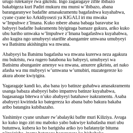
urugo rutekanye rwa gikristu. Ingo zagaragaye zifite ibibazo
bakabigeza kuri Padiri mukuru mu munsi w’ibibazo, abana
barangaranywe badafite amasakramentu bagafashwa kuyahabwa,
cyane cyane ko Arkidiyosezi ya KIGALI iri mu mwaka
w’Impuhwe z’Imana. Kuko mbere abana babaga baravutse ku
babyeyi badafite Isakramentu biyigiraga bamaze gukura, ariko kuko
ubu hariho umwaka w’Impuhwe z’Imana bagafashwa kuyahabwa,
aho kugira ngo umubyeyi utarifite abangamire umwana umubyeyi
wa Batisimu akishingira wa mwana.
Ababyeyi ba Batsimu bagafasha wa mwana kurerwa neza agakura
mu bukristu, rwa rugero batabona ku babyeyi, umubyeyi wa
Batisimu abunganire amenye wa mwana, amurere gikristu, ari nako
afasha wa mu mubyeyi w’umwana w’umubiri, ntazategereze ko
akura abone kwiyigira.
Yagaragaje kandi ko, aba bana iyo batinze guhabwa amasakramentu
usanga babaza ababyeyi babo impamvu batinze kuyahabwa,
bagasanaga biterwa n’uko ababyeyi batahawe isakramentu. Asaba
ababyeyi kwirinda ko bategereza ko abana babo bakura bakaba
aribo batangira kubibazaho.
Yashimiye cyane uruhare rw’abalayiki bafite muri Kiliziya. Avuga
ko kuko ingo ziri mu maboko yabo bakwiye kubafasha muri ubu
butumwa, kubera ko bo barigisha ariko iyo bafatanyije bituma