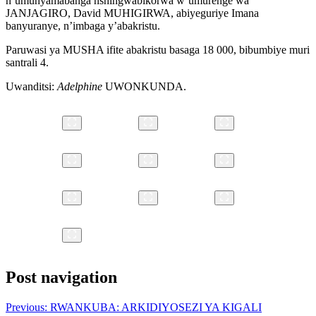
n’umunyamabanga nshingwabikorwa w’umurenge wa
JANJAGIRO, David MUHIGIRWA, abiyeguriye Imana
banyuranye, n’imbaga y’abakristu.
Paruwasi ya MUSHA ifite abakristu basaga 18 000, bibumbiye muri
santrali 4.
Uwanditsi:
Adelphine
UWONKUNDA.
Post navigation
Previous:
RWANKUBA: ARKIDIYOSEZI YA KIGALI