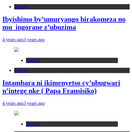
Vatican
Ibyishimo by’umuryango birakomeza no
mu ingorane z’ubuzima
4 years ago
3 years ago
Vatican
Vatican
Intambara ni ikimenyetso cy’ubugwari
n’intege nke ( Papa Fransisiko)
4 years ago
3 years ago
Vatican