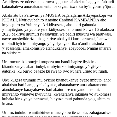
Arkidiyoseze ndetse na paruwasi
,
gusura abakristu baguye n’abandi
batarahabwa amasakaramentu, bakaganirizwa ku by’ingoma y’ijuru.
Abakristu ba Paruwasi ya MUSHA bagaragarije Arkiyepiskopi wa
KIGALI, Nyiricyubahiro Antoine Cardinal KAMBANDA aho
imyiteguro ya Yubire ya Arkidiyoseze, aho muri gahunda
y’imyiteguro ya yubire ya arkidiyosezi, aho mrui ku wa 16 ukuboza
2025 bakiriye urumuri rwashyikirijwe padiri mukuru wa paruwasi,
nawe arushyikiririza uhagarariye abalayiki kuri paruwasi, hamwe
n’ibindi byiciro: imiryango y’agisiyo gatorika n’andi matsinda
y’abasenga, amakomisiyo atandukanye, abayobozi b’amasantarari
na sikrisare.
Uru rumuri bakomeje kurugeza mu bandi bagize ibyiciro
bitandukanye: abaririmbyi, urubyiruko, imiryango y’agisiyo
gatorika, ku buryo bageze ku rwego rwo kugera urugo ku rundi.
Uku kugeza urumuri mu byiciro bitandukanye byeze imbuto, aho:
abakristu bari baraguye babyutse, abatarahawe amasakaramentu
atandukanye barayahawe, hari abaturutse mu yandi madini,
imiryango yongeye kwiyunga, kwegeranya inkunga yo gukomeza
kubaka kiriziya ya paruwasi, binyuze muri gahunda yo gushimira
imana.
Uru ruzinduko rwanitabiriwe n’inzego bwite za leta, zahagarariwe