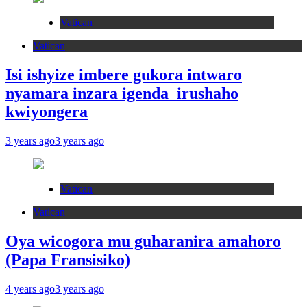
Vatican
Vatican
Isi ishyize imbere gukora intwaro
nyamara inzara igenda irushaho
kwiyongera
3 years ago
3 years ago
Vatican
Vatican
Oya wicogora mu guharanira amahoro
(Papa Fransisiko)
4 years ago
3 years ago