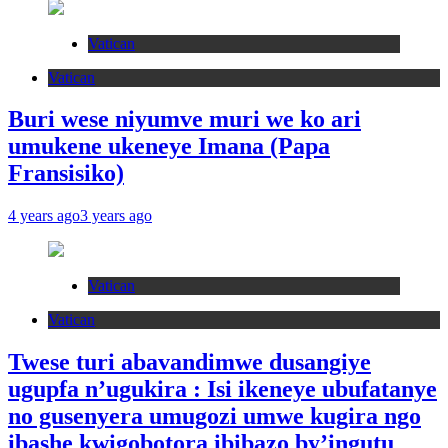
Vatican
Vatican
Buri wese niyumve muri we ko ari
umukene ukeneye Imana (Papa
Fransisiko)
4 years ago
3 years ago
Vatican
Vatican
Twese turi abavandimwe dusangiye
ugupfa n’ugukira : Isi ikeneye ubufatanye
no gusenyera umugozi umwe kugira ngo
ibashe kwigobotora ibibazo by’ingutu