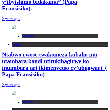
y’ibyishimo bidakama” (Papa
Fransisiko).
2 years ago
Vatican
Vatican
Ntabwo rwose twakomeza kubaho mu
ntambara kandi ntitukibagirwe ko
intambara ari ikimenyetso cy’ubugwari (
Papa Fransisiko)
2 years ago
Vatican