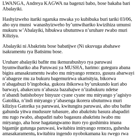
LWANGA, Andreya KAGWA na bagenzi babo, bose bakaba bari
Abalayiki.
‎Hashyizweho itariki ngaruka mwaka yo kubibuka buri tariki 03/06,
aho uyu munsi wanashyizweho by’umwihariko kwizihiza umunsi
mukuru w’Abalayiki, hibukwa ubutumwa n’uruhare rwabo muri
Kiliziya.
‎Abalayiki ni Abakristu bose babatijwe (Ni ukuvuga abahawe
isakramentu rya Batisimu bose.
Uruhare abalayiki bafite mu ikenurabushyo rya paruwasi
byumwihariko aba Paruwasi ya MUSHA, harimo:
gutegura abana
bigira amasakramentu iwabo mu miryango remezo, gusura abarwayi
n’abageze mu za bukuru bagemurirwa ukarisityia, bikorwa
n’abagabuzi b’ingoboka, gukora ibikorwa by’urukundo kuri abo
barwayi, abakecuru n’abasza bazahajwe n’izabukuru ndetse
n’abandi batishoboye binyuze cyane cyane mu miryango y’agisiyo
Gatolika, n’indi miryango y’abasenga ikorera ubutumwa muri
kiliziya Gatorika ya paruwasi, kwitungira paruwasi, aho ubu bafite
gahunda yitwa mudusure tubasure, aho abakristu basura abapadiri
mu rugo rwabo, abapadiri nabo bagasura abakristu iwabo mu
miryango, aha hose hagatangwamo ituro ryo gushimira imana
bigamije gutunga paruwasi, kwitabira imiryango remezo
,
guhesha
amasakaramentu
,
kwitabira ingendo nyobokamana ku rwego rwa