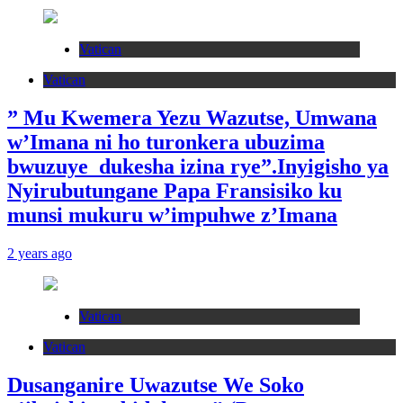
Vatican
Vatican
” Mu Kwemera Yezu Wazutse, Umwana
w’Imana ni ho turonkera ubuzima
bwuzuye dukesha izina rye”.Inyigisho ya
Nyirubutungane Papa Fransisiko ku
munsi mukuru w’impuhwe z’Imana
2 years ago
Vatican
Vatican
Dusanganire Uwazutse We Soko