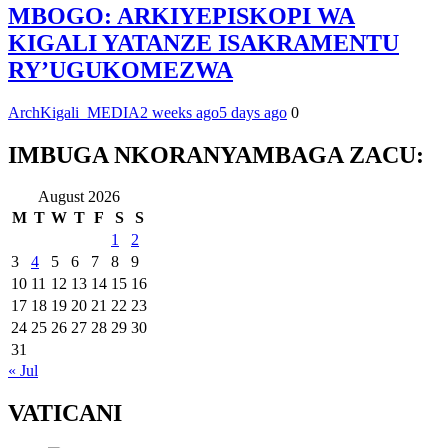
MBOGO: ARKIYEPISKOPI WA
KIGALI YATANZE ISAKRAMENTU
RY’UGUKOMEZWA
ArchKigali_MEDIA
2 weeks ago
5 days ago
0
IMBUGA NKORANYAMBAGA ZACU:
August 2026
M
T
W
T
F
S
S
1
2
3
4
5
6
7
8
9
10
11
12
13
14
15
16
17
18
19
20
21
22
23
24
25
26
27
28
29
30
31
« Jul
VATICANI