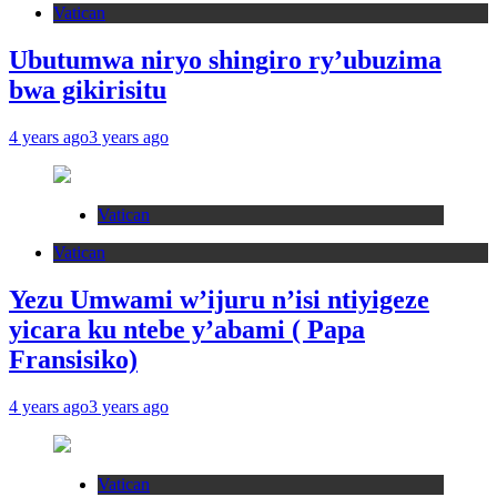
Vatican
Ubutumwa niryo shingiro ry’ubuzima
bwa gikirisitu
4 years ago
3 years ago
Vatican
Vatican
Yezu Umwami w’ijuru n’isi ntiyigeze
yicara ku ntebe y’abami ( Papa
Fransisiko)
4 years ago
3 years ago
Vatican