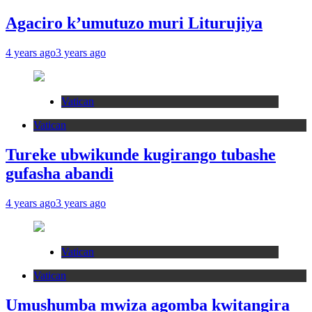
Agaciro k’umutuzo muri Liturujiya
4 years ago
3 years ago
Vatican
Vatican
Tureke ubwikunde kugirango tubashe
gufasha abandi
4 years ago
3 years ago
Vatican
Vatican
Umushumba mwiza agomba kwitangira