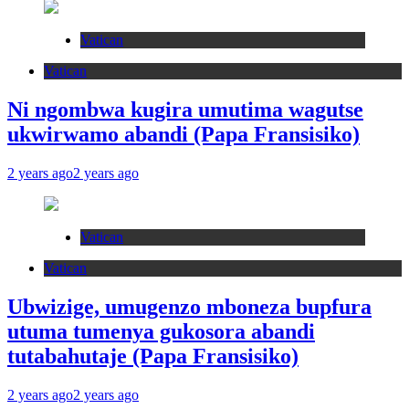
Vatican
Vatican
Ni ngombwa kugira umutima wagutse
ukwirwamo abandi (Papa Fransisiko)
2 years ago
2 years ago
Vatican
Vatican
Ubwizige, umugenzo mboneza bupfura
utuma tumenya gukosora abandi
tutabahutaje (Papa Fransisiko)
2 years ago
2 years ago