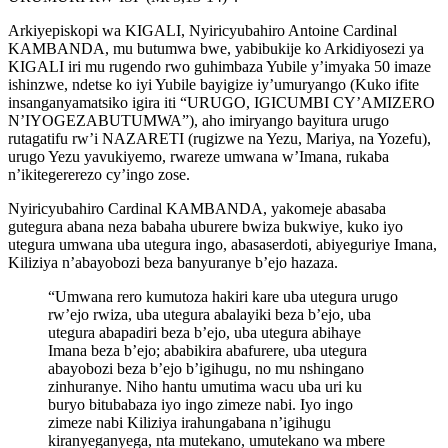
Arkiyepiskopi wa KIGALI, Nyiricyubahiro Antoine Cardinal
KAMBANDA, mu butumwa bwe, yabibukije ko Arkidiyosezi ya
KIGALI iri mu rugendo rwo guhimbaza Yubile y’imyaka 50 imaze
ishinzwe, ndetse ko iyi Yubile bayigize iy’umuryango (Kuko ifite
insanganyamatsiko igira iti “URUGO, IGICUMBI CY’AMIZERO
N’IYOGEZABUTUMWA”), aho imiryango bayitura urugo
rutagatifu rw’i NAZARETI (rugizwe na Yezu, Mariya, na Yozefu),
urugo Yezu yavukiyemo, rwareze umwana w’Imana, rukaba
n’ikitegererezo cy’ingo zose.
Nyiricyubahiro Cardinal KAMBANDA, yakomeje abasaba
gutegura abana neza babaha uburere bwiza bukwiye, kuko iyo
utegura umwana uba utegura ingo, abasaserdoti, abiyeguriye Imana,
Kiliziya n’abayobozi beza banyuranye b’ejo hazaza.
“Umwana rero kumutoza hakiri kare uba utegura urugo
rw’ejo rwiza, uba utegura abalayiki beza b’ejo, uba
utegura abapadiri beza b’ejo, uba utegura abihaye
Imana beza b’ejo; ababikira abafurere, uba utegura
abayobozi beza b’ejo b’igihugu, no mu nshingano
zinhuranye. Niho hantu umutima wacu uba uri ku
buryo bitubabaza iyo ingo zimeze nabi. Iyo ingo
zimeze nabi Kiliziya irahungabana n’igihugu
kiranyeganyega, nta mutekano, umutekano wa mbere