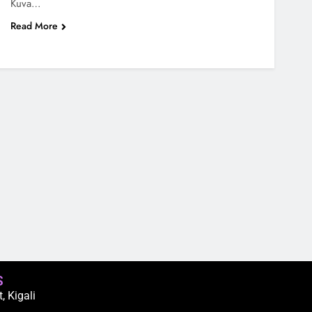
Kuva…
Read More
S
 Kigali