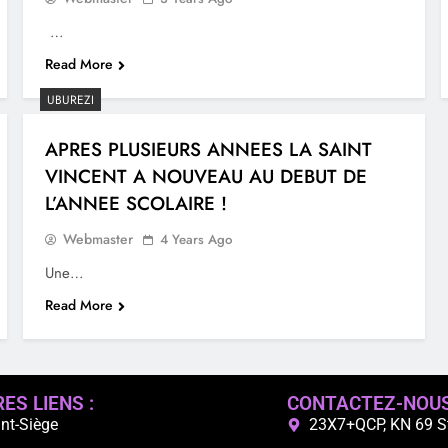
…
Read More
UBUREZI
APRES PLUSIEURS ANNEES LA SAINT
VINCENT A NOUVEAU AU DEBUT DE
L’ANNEE SCOLAIRE !
Webmaster
4 Years Ago
Une…
Read More
ES LIENS :
CONTACTEZ-NOU
nt-Siège
23X7+QCP, KN 69 St,