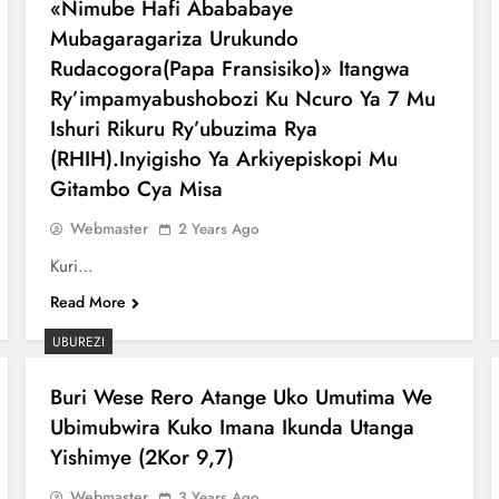
«Nimube Hafi Abababaye
Mubagaragariza Urukundo
Rudacogora(Papa Fransisiko)» Itangwa
Ry’impamyabushobozi Ku Ncuro Ya 7 Mu
Ishuri Rikuru Ry’ubuzima Rya
(RHIH).Inyigisho Ya Arkiyepiskopi Mu
Gitambo Cya Misa
Webmaster
2 Years Ago
Kuri…
Read More
UBUREZI
Buri Wese Rero Atange Uko Umutima We
Ubimubwira Kuko Imana Ikunda Utanga
Yishimye (2Kor 9,7)
Webmaster
3 Years Ago