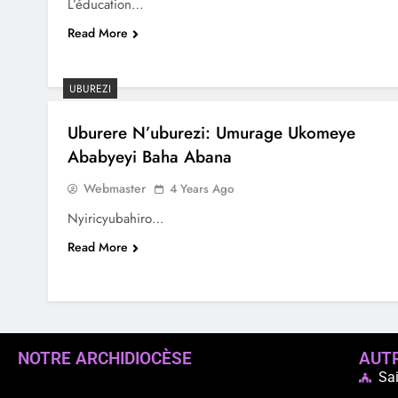
L’éducation…
Read More
UBUREZI
Uburere N’uburezi: Umurage Ukomeye
Ababyeyi Baha Abana
Webmaster
4 Years Ago
Nyiricyubahiro…
Read More
NOTRE ARCHIDIOCÈSE
AUTR
Sai