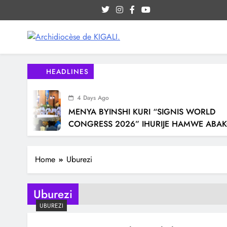
Site internet officiel de l'Archidiocèse Catholique de
Archidiocèse de KIGALI.
HEADLINES
4 Days Ago
MENYA BYINSHI KURI “SIGNIS WORLD
CONGRESS 2026” IHURIJE HAMWE ABAK
MU ITANGAZAMAKURU N’ITUMANAHO RY
KILIZIYA IRI KUBERA MU RWANDA IBEREYE
Home
Uburezi
AFURIKA BWA MBERE
Uburezi
UBUREZI