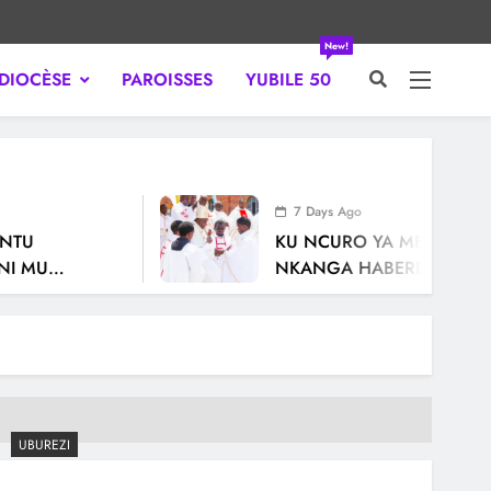
New!
DIOCÈSE
PAROISSES
YUBILE 50
WANDA.
7 Days Ago
TU
KU NCURO YA MBERE MURI
I MU
NKANGA HABEREYE IBIROR
RY’ISAKRAMENTU RY’UBUS
UBUREZI