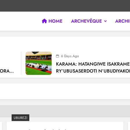
HOME
ARCHEVÊQUE
ARCHI
 KIGALI / RWANDA. Official website of Archdiocese of KIGALI / R
6 Days Ago
KARAMA: HATANGIWE ISAKRAMEN
ORA
RY’UBUSASERDOTI N’UBUDIYAKON
A
MURYANGO W’ ABAFRANSISKANI
 MURI
UBUREZI