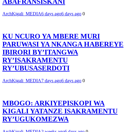
ABAFRANSISKANI
ArchKigali_MEDIA
6 days ago
6 days ago
0
KU NCURO YA MBERE MURI
PARUWASI YA NKANGA HABEREYE
IBIRORI BY’ITANGWA
RY’ISAKRAMENTU
RY’UBUSASERDOTI
ArchKigali_MEDIA
7 days ago
6 days ago
0
MBOGO: ARKIYEPISKOPI WA
KIGALI YATANZE ISAKRAMENTU
RY’UGUKOMEZWA
ArchKigali_MEDIA
2 weeks ago
6 days ago
0