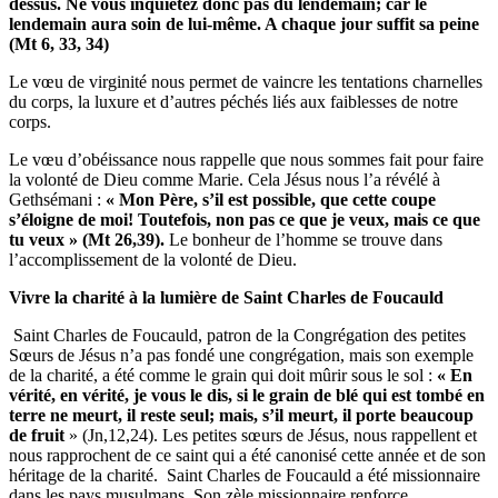
dessus. Ne vous inquiétez donc pas du lendemain; car le
lendemain aura soin de lui-même. A chaque jour suffit sa peine
(Mt 6, 33, 34)
Le vœu de virginité nous permet de vaincre les tentations charnelles
du corps, la luxure et d’autres péchés liés aux faiblesses de notre
corps.
Le vœu d’obéissance nous rappelle que nous sommes fait pour faire
la volonté de Dieu comme Marie. Cela Jésus nous l’a révélé à
Gethsémani :
« Mon Père, s’il est possible, que cette coupe
s’éloigne de moi! Toutefois, non pas ce que je veux, mais ce que
tu veux » (Mt 26,39).
Le bonheur de l’homme se trouve dans
l’accomplissement de la volonté de Dieu.
Vivre la charité à la lumière de Saint Charles de Foucauld
Saint Charles de Foucauld, patron de la Congrégation des petites
Sœurs de Jésus n’a pas fondé une congrégation, mais son exemple
de la charité, a été comme le grain qui doit mûrir sous le sol :
« En
vérité, en vérité, je vous le dis, si le grain de blé qui est tombé en
terre ne meurt, il reste seul; mais, s’il meurt, il porte beaucoup
de fruit
» (Jn,12,24). Les petites sœurs de Jésus, nous rappellent et
nous rapprochent de ce saint qui a été canonisé cette année et de son
héritage de la charité. Saint Charles de Foucauld a été missionnaire
dans les pays musulmans. Son zèle missionnaire renforce