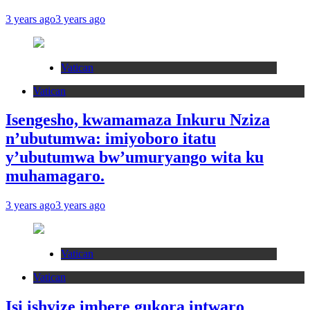
3 years ago
3 years ago
Vatican
Vatican
Isengesho, kwamamaza Inkuru Nziza
n’ubutumwa: imiyoboro itatu
y’ubutumwa bw’umuryango wita ku
muhamagaro.
3 years ago
3 years ago
Vatican
Vatican
Isi ishyize imbere gukora intwaro