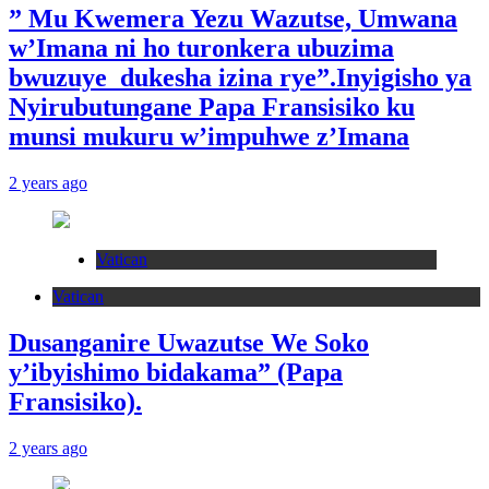
” Mu Kwemera Yezu Wazutse, Umwana
w’Imana ni ho turonkera ubuzima
bwuzuye dukesha izina rye”.Inyigisho ya
Nyirubutungane Papa Fransisiko ku
munsi mukuru w’impuhwe z’Imana
2 years ago
Vatican
Vatican
Dusanganire Uwazutse We Soko
y’ibyishimo bidakama” (Papa
Fransisiko).
2 years ago