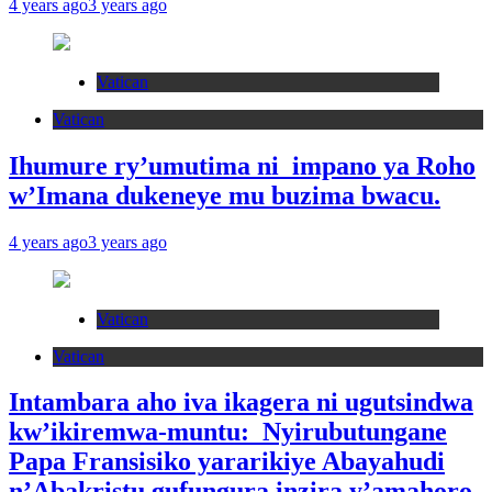
4 years ago
3 years ago
Vatican
Vatican
Ihumure ry’umutima ni impano ya Roho
w’Imana dukeneye mu buzima bwacu.
4 years ago
3 years ago
Vatican
Vatican
Intambara aho iva ikagera ni ugutsindwa
kw’ikiremwa-muntu: Nyirubutungane
Papa Fransisiko yararikiye Abayahudi
n’Abakristu gufungura inzira y’amahoro.