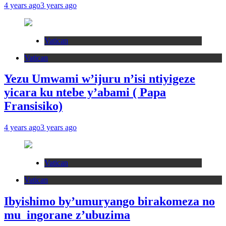
4 years ago
3 years ago
Vatican
Vatican
Yezu Umwami w’ijuru n’isi ntiyigeze
yicara ku ntebe y’abami ( Papa
Fransisiko)
4 years ago
3 years ago
Vatican
Vatican
Ibyishimo by’umuryango birakomeza no
mu ingorane z’ubuzima