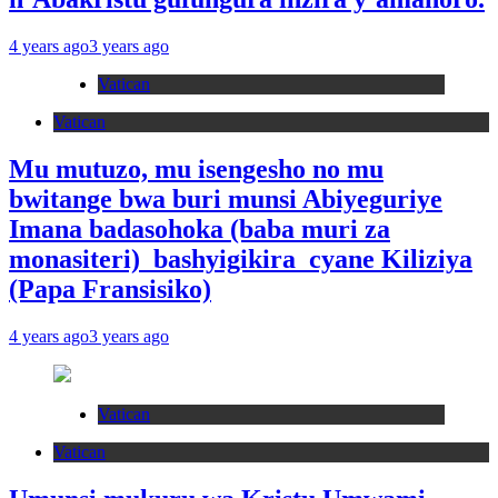
4 years ago
3 years ago
Vatican
Vatican
Mu mutuzo, mu isengesho no mu
bwitange bwa buri munsi Abiyeguriye
Imana badasohoka (baba muri za
monasiteri) bashyigikira cyane Kiliziya
(Papa Fransisiko)
4 years ago
3 years ago
Vatican
Vatican