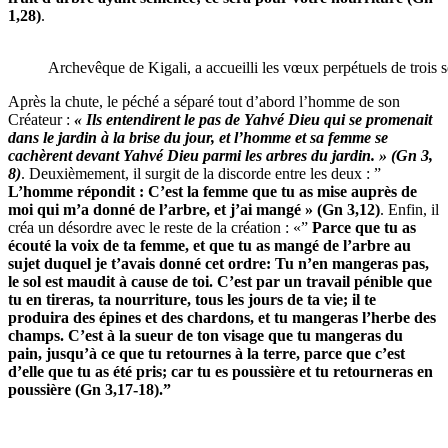
1,28)
.
Archevêque de Kigali, a accueilli les vœux perpétuels de trois
Après la chute, le péché a séparé tout d’abord l’homme de son
Créateur :
« Ils entendirent le pas de Yahvé Dieu qui se promenait
dans le jardin à la brise du jour, et l’homme et sa femme se
cachèrent devant Yahvé Dieu parmi les arbres du jardin. » (Gn 3,
8)
. Deuxièmement, il surgit de la discorde entre les deux : ”
L’homme répondit : C’est la femme que tu as mise auprès de
moi qui m’a donné de l’arbre, et j’ai mangé » (Gn 3,12)
. Enfin, il
créa un désordre avec le reste de la création : «”
Parce que tu as
écouté la voix de ta femme, et que tu as mangé de l’arbre au
sujet duquel je t’avais donné cet ordre: Tu n’en mangeras pas,
le sol est maudit à cause de toi. C’est par un travail pénible que
tu en tireras, ta nourriture, tous les jours de ta vie; il te
produira des épines et des chardons, et tu mangeras l’herbe des
champs. C’est à la sueur de ton visage que tu mangeras du
pain, jusqu’à ce que tu retournes à la terre, parce que c’est
d’elle que tu as été pris; car tu es poussière et tu retourneras en
poussière (Gn 3,17-18).”