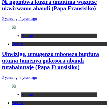
Ni ngombwa kugira umutima wagutse
ukwirwamo abandi (Papa Fransisiko)
2 years ago
2 years ago
Vatican
Vatican
Ubwizige, umugenzo mboneza bupfura
utuma tumenya gukosora abandi
tutabahutaje (Papa Fransisiko)
2 years ago
2 years ago
Vatican
Vatican