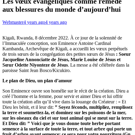
Les vœux évangéliques comme remède
aux blessures du monde d’aujourd’hui
Webmaster
4 years ago
4 years ago
Kigali, Rwanda, 8 décembre 2022. À ce jour de la solennité de
l’Immaculée conception, son Eminence Antoine Cardinal
Kambanda, Archevêque de Kigali, a accueilli les vœux perpétuels
de trois sœurs de la congrégation des petites sœurs de Jésus
: Soeur
Jacqueline Annonciatte de Jésus, Marie Louise de Jésus et
Sœur Odette Niyonteze de Jésus
. La messe a été célébrée dans la
paroisse Saint Jean Bosco/Kicukiro.
Le plan de Dieu, un plan d’amour
Son Eminence ouvre son homélie sur le récit de la création. Dieu a
créé l’homme et la femme, pour servir et aimer Dieu et lui offrir
toute la création afin qu’il vive dans la louange du Créateur : « Et
Dieu les bénit, et il leur dit:
” Soyez féconds, multipliez, remplissez
la terre et soumettez-la, et dominez sur les poissons de la mer,
sur les oiseaux du ciel et sur tout animal qui se meut sur la terre.
Et Dieu dit: ” Voici que je vous donne toute herbe portant
semence à la surface de toute la terre, et tout arbre qui porte un
fruit d’arbre ayant semence; ce sera pour votre nourriture (Gn