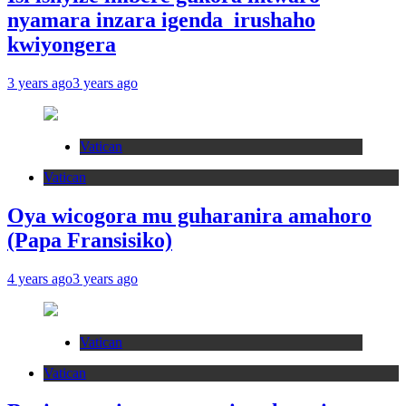
nyamara inzara igenda irushaho
kwiyongera
3 years ago
3 years ago
Vatican
Vatican
Oya wicogora mu guharanira amahoro
(Papa Fransisiko)
4 years ago
3 years ago
Vatican
Vatican