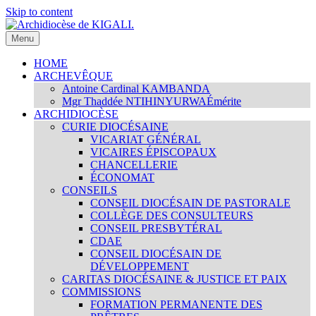
Skip to content
Menu
Archidiocèse de KIGALI.
Site internet officiel de l'Archidiocèse Catholique de KIGALI /
RWANDA. Official website of Archdiocese of KIGALI /
HOME
RWANDA.
ARCHEVÊQUE
Antoine Cardinal KAMBANDA
Mgr Thaddée NTIHINYURWA
Émérite
ARCHIDIOCÈSE
CURIE DIOCÉSAINE
VICARIAT GÉNÉRAL
VICAIRES ÉPISCOPAUX
CHANCELLERIE
ÉCONOMAT
CONSEILS
CONSEIL DIOCÉSAIN DE PASTORALE
COLLÈGE DES CONSULTEURS
CONSEIL PRESBYTÉRAL
CDAE
CONSEIL DIOCÉSAIN DE
DÉVELOPPEMENT
CARITAS DIOCÉSAINE & JUSTICE ET PAIX
COMMISSIONS
FORMATION PERMANENTE DES