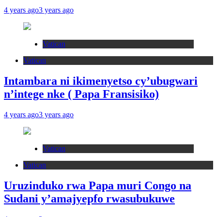
4 years ago
3 years ago
Vatican
Vatican
Intambara ni ikimenyetso cy’ubugwari
n’intege nke ( Papa Fransisiko)
4 years ago
3 years ago
Vatican
Vatican
Uruzinduko rwa Papa muri Congo na
Sudani y’amajyepfo rwasubukuwe