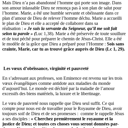
Mais Dieu n’a pas abandonné l’homme qui porte son image. Dans
son amour inlassable Dieu ne renonça pas à son plan de salut pour
l’homme. Marie, a été une humble servante et obéissante dans ce
plan d’amour de Dieu de relever l’homme déchu. Marie a accueilli
le plan de Dieu et elle a accepté de collaborer dans sa
réalisation :
« Je suis la servante du Seigneur, qu’il me soit fait
selon ta parole » (
Luc 1,38). Marie a été préservée de toute souillure
et de tout péché pour préparer le chemin de Jésus-Christ. Elle a été
le modèle de la grâce que Dieu a préparé pour l’Homme :
Sois sans
crainte, Marie, car tu as trouvé grâce auprès de Dieu (Lc 1, 29).
Les vœux d’obéissance, virginité et pauvreté
En s’adressant aux professes, son Eminence est revenu sur les trois
vœux évangéliques comme antidote aux maladies du monde
d’aujourd’hui. Le monde est déchiré par la maladie de l’amour
excessifs des biens matériels, la luxure et le libertinage.
Le vœu de pauvreté nous rappelle que Dieu seul suffit. Ce qui
compte pour nous est de travailler pour le Royaume de Dieu, avoir
toujours soif de Dieu et de ses promesses : comme le rappelle Jésus
a ses disciples :
« Cherchez premièrement le royaume et la
justice de Dieu; et toutes ces choses vous seront données par-