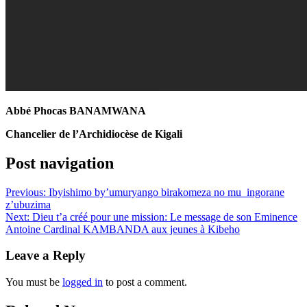
Abbé Phocas BANAMWANA
Chancelier de l’Archidiocèse de Kigali
Post navigation
Previous:
Ibyishimo by’umuryango birakomeza no mu ingorane
z’ubuzima
Next:
Dieu t’a créé pour une mission: Le message de son Eminence
Antoine Cardinal KAMBANDA aux jeunes à Kibeho
Leave a Reply
You must be
logged in
to post a comment.