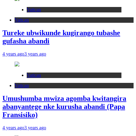
Vatican
Vatican
Tureke ubwikunde kugirango tubashe
gufasha abandi
4 years ago
3 years ago
Vatican
Vatican
Umushumba mwiza agomba kwitangira
abanyantege nke kurusha abandi (Papa
Fransisiko)
4 years ago
3 years ago