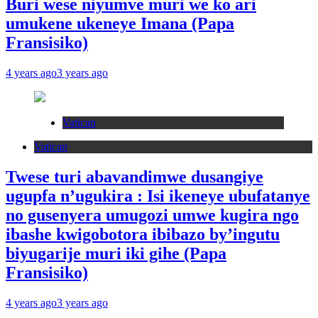
Buri wese niyumve muri we ko ari
umukene ukeneye Imana (Papa
Fransisiko)
4 years ago
3 years ago
Vatican
Vatican
Twese turi abavandimwe dusangiye
ugupfa n’ugukira : Isi ikeneye ubufatanye
no gusenyera umugozi umwe kugira ngo
ibashe kwigobotora ibibazo by’ingutu
biyugarije muri iki gihe (Papa
Fransisiko)
4 years ago
3 years ago