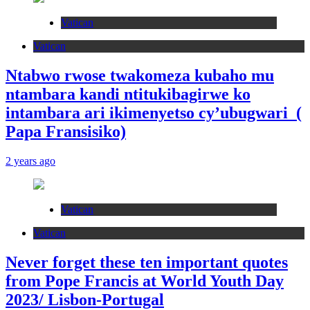
Vatican
Vatican
Ntabwo rwose twakomeza kubaho mu
ntambara kandi ntitukibagirwe ko
intambara ari ikimenyetso cy’ubugwari (
Papa Fransisiko)
2 years ago
Vatican
Vatican
Never forget these ten important quotes
from Pope Francis at World Youth Day
2023/ Lisbon-Portugal