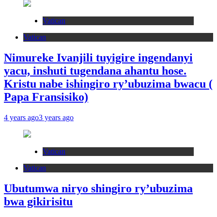
Vatican
Vatican
Nimureke Ivanjili tuyigire ingendanyi
yacu, inshuti tugendana ahantu hose.
Kristu nabe ishingiro ry’ubuzima bwacu (
Papa Fransisiko)
4 years ago
3 years ago
Vatican
Vatican
Ubutumwa niryo shingiro ry’ubuzima
bwa gikirisitu