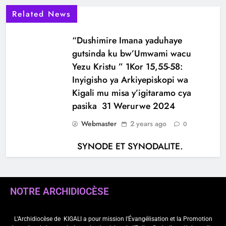
Related News
“Dushimire Imana yaduhaye
gutsinda ku bw’Umwami wacu
Yezu Kristu ” 1Kor 15,55-58:
Inyigisho ya Arkiyepiskopi wa
Kigali mu misa y’igitaramo cya
pasika 31 Werurwe 2024
Webmaster
2 years ago
0
SYNODE ET SYNODALITE.
Webmaster
5 years ago
0
NOTRE ARCHIDIOCÈSE
L’Archidiocèse de
KIGALI a pour mission l’Évangélisation et la Promotion