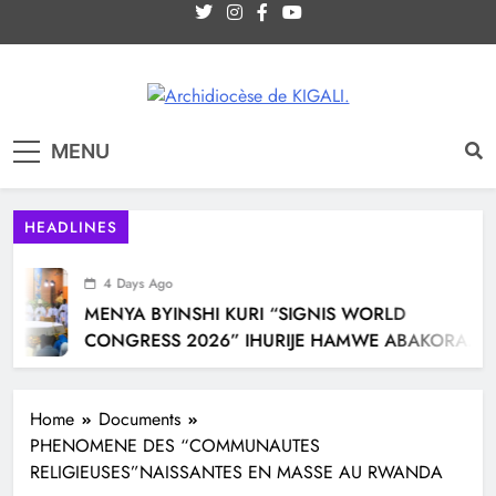
Site internet officiel de l'Archidiocèse
Archidiocèse de KIGALI.
MENU
Catholique de KIGALI / RWANDA. Official
website of Archdiocese of KIGALI /
RWANDA.
HEADLINES
4 Days Ago
MENYA BYINSHI KURI “SIGNIS WORLD
CONGRESS 2026” IHURIJE HAMWE ABAKORA
MU ITANGAZAMAKURU N’ITUMANAHO RYA
KILIZIYA IRI KUBERA MU RWANDA IBEREYE MURI
Home
Documents
AFURIKA BWA MBERE
PHENOMENE DES “COMMUNAUTES
RELIGIEUSES”NAISSANTES EN MASSE AU RWANDA