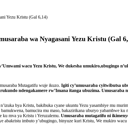
ni Yezu Kristu (Gal 6,14)
umusaraba wa Nyagasani Yezu Kristu (Gal 6,
’Umwami wacu Yezu Kristu, We dukesha umukiro,ubugingo n’uk
Umusaraba Mutagatifu wuje ikuzo.
Igiti cy’umusaraba cyitwibutsa u
urukundo ndengakamere rw’Imana itanga ubuzima. Umusaraba ni 
 n’izuka bya Kristu, bakibuka cyane ukuntu Yezu yasambiye mu murim
 bamukwena, bamucira mu maso, bakazirikana uburyo yabambwe ku 
tse ku mva ya Kristu i Yeruzalemu.
Umusaraba mutagatifu ni ikimenye
e abakristu imbuto y’ubugingo, binyuze kuri Kristu, We mukiro wacu 