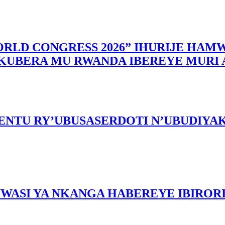
WORLD CONGRESS 2026” IHURIJE H
I KUBERA MU RWANDA IBEREYE MURI
NTU RY’UBUSASERDOTI N’UBUDIYA
WASI YA NKANGA HABEREYE IBIROR