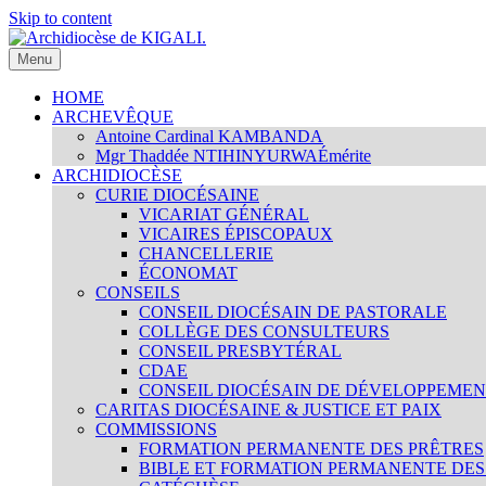
Skip to content
Menu
Archidiocèse de KIGALI.
Site internet officiel de l'Archidiocèse Catholique de KIGALI / 
HOME
ARCHEVÊQUE
Antoine Cardinal KAMBANDA
Mgr Thaddée NTIHINYURWA
Émérite
ARCHIDIOCÈSE
CURIE DIOCÉSAINE
VICARIAT GÉNÉRAL
VICAIRES ÉPISCOPAUX
CHANCELLERIE
ÉCONOMAT
CONSEILS
CONSEIL DIOCÉSAIN DE PASTORALE
COLLÈGE DES CONSULTEURS
CONSEIL PRESBYTÉRAL
CDAE
CONSEIL DIOCÉSAIN DE DÉVELOPPEME
CARITAS DIOCÉSAINE & JUSTICE ET PAIX
COMMISSIONS
FORMATION PERMANENTE DES PRÊTRES
BIBLE ET FORMATION PERMANENTE DES