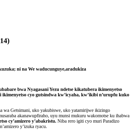
14)
uzuka; ni na We waducunguye,aradukiza
bubabare bwa Nyagasani Yezu ndetse kikatubera ikimenyetso
ikimenyetso cyo gutsindwa kw’icyaha, kw’ikibi n’urupfu kuko
a wa Getsimani, uko yakubiswe, uko yatamirijwe ikizingo
musaraba akanawupfiraho, uyu munsi mukuru wakomotse ku ihabwa
tso cy’amizero y’abakristu.
Niba rero igiti cyo muri Paradizo
n’amizero y’izuka ryacu.