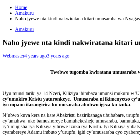
Home
Amakuru
Naho jyewe nta kindi nakwiratana kitari umusaraba wa Nyagasa
Amakuru
Naho jyewe nta kindi nakwiratana kitari 
Webmaster
4 years ago
3 years ago
Twebwe tugomba kwiratana umusaraba w
Uyu munsi tariki ya 14 Nzeri, Kiliziya ihimbaza umunsi mukuru w’
cy’umukiro Kristu yaturonkeye.
Umusaraba ni ikimenyetso cy’
iyo mpano itarangirira ku musaraba ahubwo igeza ku izuka
.
N’ubwo kuva kera na kare Abakristu bazirikanaga ububabare, urupfu
cy’amahwa, uko bamushoreye bamuhekesheje umusaraba, bamutuka,
ry’umugisha rya Kiliziya yitiriwe Izuka rya Kristu. Iyi Kiliziya yuba
cyarabereye Adamu imbuto y’urupfu, igiti cy’umusaraba cyo cyaberey