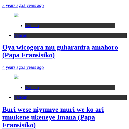
3 years ago
3 years ago
Vatican
Vatican
Oya wicogora mu guharanira amahoro
(Papa Fransisiko)
4 years ago
3 years ago
Vatican
Vatican
Buri wese niyumve muri we ko ari
umukene ukeneye Imana (Papa
Fransisiko)