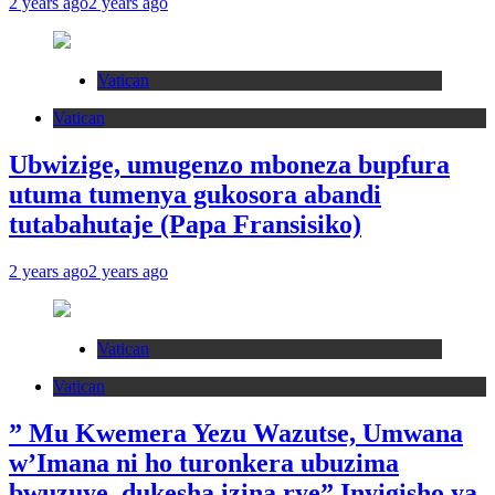
2 years ago
2 years ago
Vatican
Vatican
Ubwizige, umugenzo mboneza bupfura
utuma tumenya gukosora abandi
tutabahutaje (Papa Fransisiko)
2 years ago
2 years ago
Vatican
Vatican
” Mu Kwemera Yezu Wazutse, Umwana
w’Imana ni ho turonkera ubuzima
bwuzuye dukesha izina rye”.Inyigisho ya