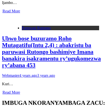
Ijambo…
Read More
Paruwasi Rutongo
Ubwo bose buzuramo Roho
Mutagatifu(Intu 2,4) : abakristu ba
paruwasi Rutongo bashimiye Imana
banakira isakramentu ry’ugukomezwa
ry’abana 453
Webmaster
4 years ago
3 years ago
Kuri…
Read More
IMBUGA NKORANYAMBAGA ZACU: