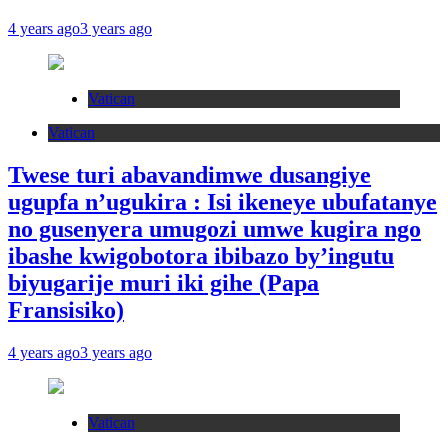
4 years ago
3 years ago
Vatican
Vatican
Twese turi abavandimwe dusangiye
ugupfa n’ugukira : Isi ikeneye ubufatanye
no gusenyera umugozi umwe kugira ngo
ibashe kwigobotora ibibazo by’ingutu
biyugarije muri iki gihe (Papa
Fransisiko)
4 years ago
3 years ago
Vatican