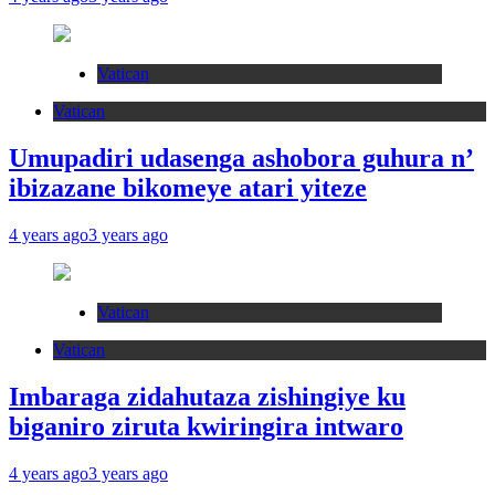
Vatican
Vatican
Umupadiri udasenga ashobora guhura n’
ibizazane bikomeye atari yiteze
4 years ago
3 years ago
Vatican
Vatican
Imbaraga zidahutaza zishingiye ku
biganiro ziruta kwiringira intwaro
4 years ago
3 years ago