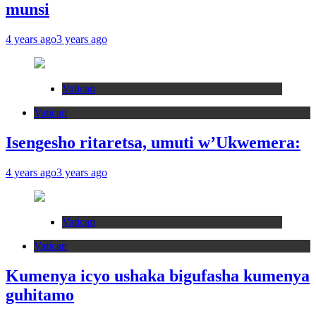
munsi
4 years ago
3 years ago
Vatican
Vatican
Isengesho ritaretsa, umuti w’Ukwemera:
4 years ago
3 years ago
Vatican
Vatican
Kumenya icyo ushaka bigufasha kumenya
guhitamo