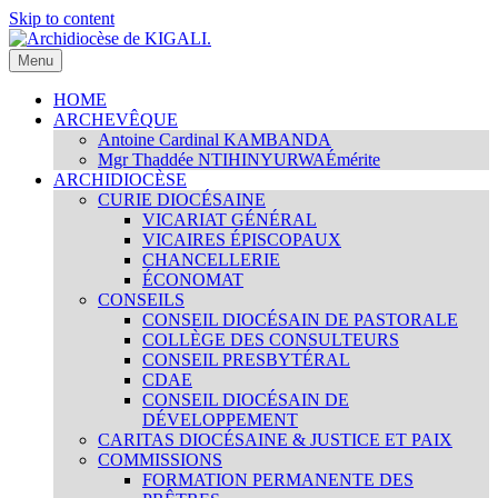
Skip to content
Menu
Archidiocèse de KIGALI.
Site internet officiel de l'Archidiocèse Catholique de KIGALI /
RWANDA. Official website of Archdiocese of KIGALI /
HOME
RWANDA.
ARCHEVÊQUE
Antoine Cardinal KAMBANDA
Mgr Thaddée NTIHINYURWA
Émérite
ARCHIDIOCÈSE
CURIE DIOCÉSAINE
VICARIAT GÉNÉRAL
VICAIRES ÉPISCOPAUX
CHANCELLERIE
ÉCONOMAT
CONSEILS
CONSEIL DIOCÉSAIN DE PASTORALE
COLLÈGE DES CONSULTEURS
CONSEIL PRESBYTÉRAL
CDAE
CONSEIL DIOCÉSAIN DE
DÉVELOPPEMENT
CARITAS DIOCÉSAINE & JUSTICE ET PAIX
COMMISSIONS
FORMATION PERMANENTE DES