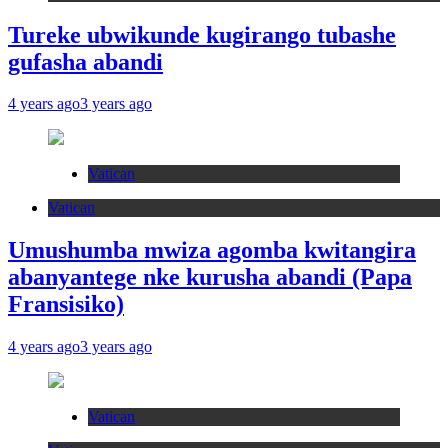
Tureke ubwikunde kugirango tubashe
gufasha abandi
4 years ago
3 years ago
Vatican
Vatican
Umushumba mwiza agomba kwitangira
abanyantege nke kurusha abandi (Papa
Fransisiko)
4 years ago
3 years ago
Vatican