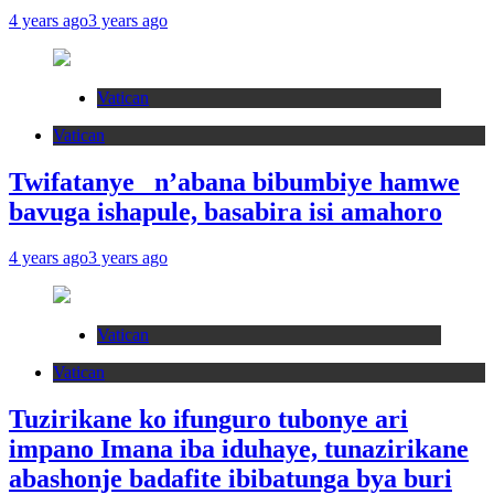
4 years ago
3 years ago
Vatican
Vatican
Twifatanye n’abana bibumbiye hamwe
bavuga ishapule, basabira isi amahoro
4 years ago
3 years ago
Vatican
Vatican
Tuzirikane ko ifunguro tubonye ari
impano Imana iba iduhaye, tunazirikane
abashonje badafite ibibatunga bya buri