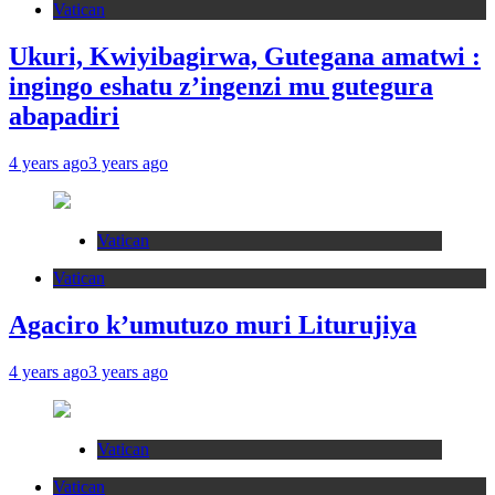
Vatican
Ukuri, Kwiyibagirwa, Gutegana amatwi :
ingingo eshatu z’ingenzi mu gutegura
abapadiri
4 years ago
3 years ago
Vatican
Vatican
Agaciro k’umutuzo muri Liturujiya
4 years ago
3 years ago
Vatican
Vatican