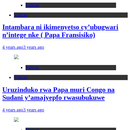
Vatican
Vatican
Intambara ni ikimenyetso cy’ubugwari
n’intege nke ( Papa Fransisiko)
4 years ago
3 years ago
Vatican
Vatican
Uruzinduko rwa Papa muri Congo na
Sudani y’amajyepfo rwasubukuwe
4 years ago
3 years ago