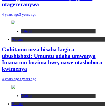
ntagereranywa
4 years ago
3 years ago
Vatican
Vatican
Guhitamo neza bisaba kugira
ubushishozi: Umuntu udaha umwanya
Imana mu buzima bwe, nawe ntashobora
kwimenya
4 years ago
3 years ago
Vatican
Vatican