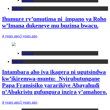
Vatican
Vatican
Ihumure ry’umutima ni impano ya Roho
w’Imana dukeneye mu buzima bwacu.
4 years ago
3 years ago
Vatican
Vatican
Intambara aho iva ikagera ni ugutsindwa
kw’ikiremwa-muntu: Nyirubutungane
Papa Fransisiko yararikiye Abayahudi
n’Abakristu gufungura inzira y’amahoro.
4 years ago
3 years ago