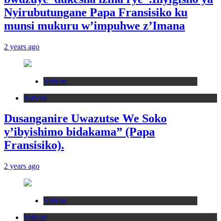
Nyirubutungane Papa Fransisiko ku
munsi mukuru w’impuhwe z’Imana
2 years ago
Vatican
Vatican
Dusanganire Uwazutse We Soko
y’ibyishimo bidakama” (Papa
Fransisiko).
2 years ago
Vatican
Vatican