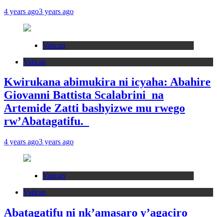
4 years ago
3 years ago
Vatican
Vatican
Kwirukana abimukira ni icyaha: Abahire
Giovanni Battista Scalabrini na
Artemide Zatti bashyizwe mu rwego
rw’Abatagatifu.
4 years ago
3 years ago
Vatican
Vatican
Abatagatifu ni nk’amasaro y’agaciro