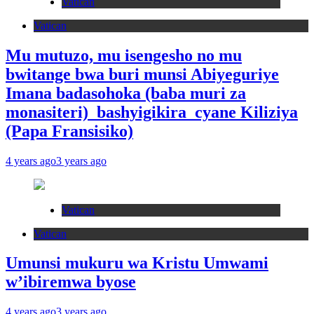
Vatican
Vatican
Mu mutuzo, mu isengesho no mu
bwitange bwa buri munsi Abiyeguriye
Imana badasohoka (baba muri za
monasiteri) bashyigikira cyane Kiliziya
(Papa Fransisiko)
4 years ago
3 years ago
Vatican
Vatican
Umunsi mukuru wa Kristu Umwami
w’ibiremwa byose
4 years ago
3 years ago