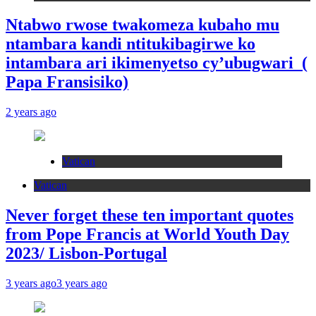
Ntabwo rwose twakomeza kubaho mu
ntambara kandi ntitukibagirwe ko
intambara ari ikimenyetso cy’ubugwari (
Papa Fransisiko)
2 years ago
Vatican
Vatican
Never forget these ten important quotes
from Pope Francis at World Youth Day
2023/ Lisbon-Portugal
3 years ago
3 years ago