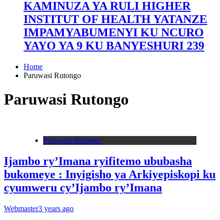
KAMINUZA YA RULI HIGHER
INSTITUT OF HEALTH YATANZE
IMPAMYABUMENYI KU NCURO
YAYO YA 9 KU BANYESHURI 239
Home
Paruwasi Rutongo
Paruwasi Rutongo
Paruwasi Rutongo
Ijambo ry’Imana ryifitemo ububasha
bukomeye : Inyigisho ya Arkiyepiskopi ku
cyumweru cy’Ijambo ry’Imana
Webmaster
3 years ago