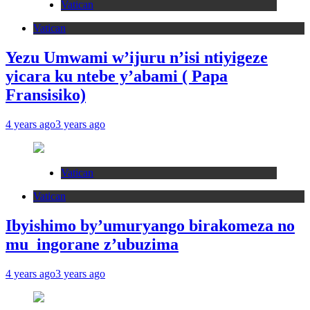
Vatican
Vatican
Yezu Umwami w’ijuru n’isi ntiyigeze
yicara ku ntebe y’abami ( Papa
Fransisiko)
4 years ago
3 years ago
Vatican
Vatican
Ibyishimo by’umuryango birakomeza no
mu ingorane z’ubuzima
4 years ago
3 years ago