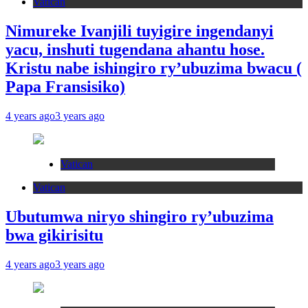
Vatican
Nimureke Ivanjili tuyigire ingendanyi
yacu, inshuti tugendana ahantu hose.
Kristu nabe ishingiro ry’ubuzima bwacu (
Papa Fransisiko)
4 years ago
3 years ago
Vatican
Vatican
Ubutumwa niryo shingiro ry’ubuzima
bwa gikirisitu
4 years ago
3 years ago