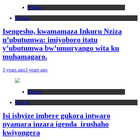
Vatican
Vatican
Isengesho, kwamamaza Inkuru Nziza
n’ubutumwa: imiyoboro itatu
y’ubutumwa bw’umuryango wita ku
muhamagaro.
3 years ago
3 years ago
Vatican
Vatican
Isi ishyize imbere gukora intwaro
nyamara inzara igenda irushaho
kwiyongera