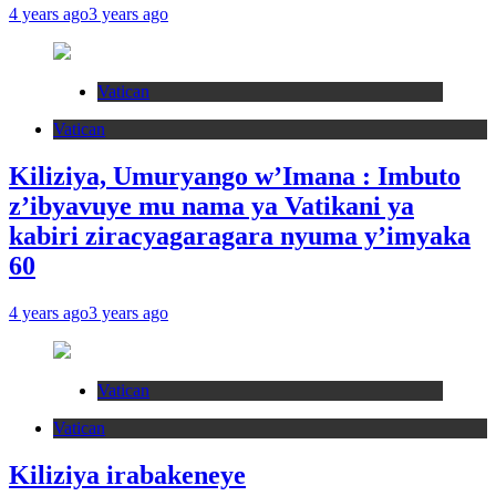
4 years ago
3 years ago
Vatican
Vatican
Kiliziya, Umuryango w’Imana : Imbuto
z’ibyavuye mu nama ya Vatikani ya
kabiri ziracyagaragara nyuma y’imyaka
60
4 years ago
3 years ago
Vatican
Vatican
Kiliziya irabakeneye